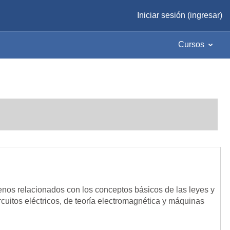
Iniciar sesión (ingresar)
Cursos
menos relacionados con los conceptos básicos de las leyes y
cuitos eléctricos, de teoría electromagnética y máquinas
os en el cálculo y solución de problemas de electrostática