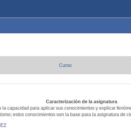
Curso
Caracterización de la asignatura
ero la capacidad para aplicar sus conocimientos y explicar fenó
smo; estos conocimientos son la base para la asignatura de cir
ona, máquina de inducción y máquina de corriente continua).
PEZ
n los fundamentos de la electricidad y el magnetismo aplicándol