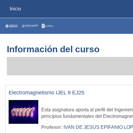
Saltar al contenido principal
Inicio
Información del curso
Electromagnetismo IJEL 9 EJ25
Esta asignatura aporta al perfil del Ingeni
principios fundamentales del Electromagneti
eléctricas (transformadores, maquina síncr
Profesor:
IVAN DE JESUS EPIFANIO LO
Los temas de la asignatura están basados e